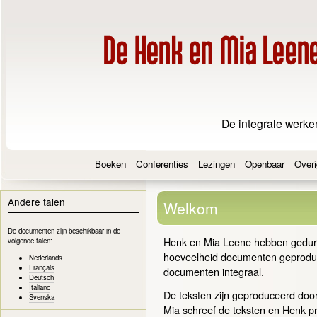
De integrale werke
Boeken
Conferenties
Lezingen
Openbaar
Overi
Andere talen
Welkom
De documenten zijn beschikbaar in de
Henk en Mia Leene hebben gedur
volgende talen:
hoeveelheid documenten geproduc
Nederlands
Français
documenten integraal.
Deutsch
Italiano
De teksten zijn geproduceerd doo
Svenska
Mia schreef de teksten en Henk p