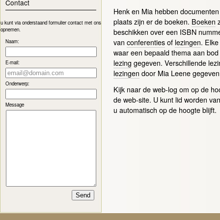
Contact
Henk en Mia hebben documenten v
plaats zijn er de boeken.
Boeken
z
u kunt via onderstaand formulier contact met ons
opnemen.
beschikken over een ISBN numm
van
conferenties
of
lezingen
. Elk
Naam:
waar een bepaald thema aan bod
lezing
gegeven. Verschillende lezi
E-mail:
lezingen
door Mia Leene gegeven
Onderwerp:
Kijk naar de web-log om op de hoog
de web-site. U kunt lid worden va
Message
u automatisch op de hoogte blijft.