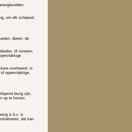
 energievelden
ng, om elk schepsel,
anten, dieren, de
ebeden, òf ruïneren
ppervlakkige
kere overheerst: is
 of oppervlakkige,
lopend bezig zijn,
n op te lossen.
zig is b.v. is
utraliseren, dat kan