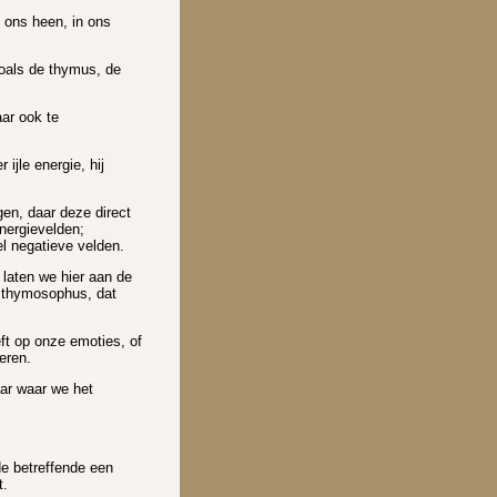
m ons heen, in ons
zoals de thymus, de
ar ook te
ijle energie, hij
en, daar deze direct
nergievelden;
el negatieve velden.
 laten we hier aan de
: thymosophus, dat
eft op onze emoties, of
deren.
aar waar we het
de betreffende een
t.