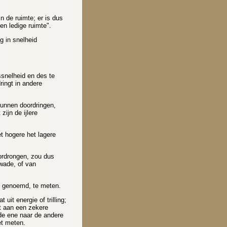
n de ruimte; er is dus
en ledige ruimte".
g in snelheid
ssnelheid en des te
ringt in andere
kunnen doordringen,
zijn de ijlere
t hogere het lagere
ordrongen, zou dus
wade, of van
en genoemd, te meten.
 uit energie of trilling;
t aan een zekere
 de ene naar de andere
et meten.