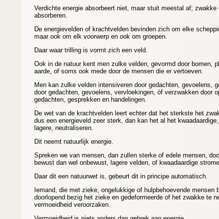
Verdichte energie absorbeert niet, maar stuit meestal af; zwakke
absorberen.
De energievelden of krachtvelden bevinden zich om elke scheppi
maar ook om elk voorwerp en ook om groepen.
Daar waar trilling is vormt zich een veld.
Ook in de natuur kent men zulke velden, gevormd door bomen, pl
aarde, of soms ook mede door de mensen die er vertoeven.
Men kan zulke velden intensiveren door gedachten, gevoelens, g
door gedachten, gevoelens, vervloekingen, òf verzwakken door o
gedachten, gesprekken en handelingen.
De wet van de krachtvelden leert echter dat het sterkste het zwak
dus een energieveld zeer sterk, dan kan het al het kwaadaardige,
lagere, neutraliseren.
Dit neemt natuurlijk energie.
Spreken we van mensen, dan zullen sterke of edele mensen, door
bewust dan wel onbewust, lagere velden, of kwaadaardige strome
Daar dit een natuurwet is, gebeurt dit in principe automatisch.
Iemand, die met zieke, ongelukkige of hulpbehoevende mensen be
doorlopend bezig het zieke en gedeformeerde of het zwakke te ne
vermoeidheid veroorzaken.
Vermoeidheid is niets anders dan gebrek aan energie.