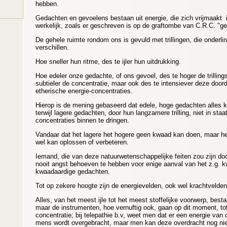
hebben.
Gedachten en gevoelens bestaan uit energie, die zich vrijmaakt i
werkelijk, zoals er geschreven is op de graftombe van C.R.C. "ge
De gehele ruimte rondom ons is gevuld met trillingen, die onderlin
verschillen.
Hoe sneller hun ritme, des te ijler hun uitdrukking.
Hoe edeler onze gedachte, of ons gevoel, des te hoger de trilling
subtieler de concentratie, maar ook des te intensiever deze doord
etherische energie-concentraties.
Hierop is de mening gebaseerd dat edele, hoge gedachten alles 
terwijl lagere gedachten, door hun langzamere trilling, niet in staat 
concentraties binnen te dringen.
Vandaar dat het lagere het hogere geen kwaad kan doen, maar he
wel kan oplossen of verbeteren.
Iemand, die van deze natuurwetenschappelijke feiten zou zijn do
nooit angst behoeven te hebben voor enige aanval van het z.g. k
kwaadaardige gedachten.
Tot op zekere hoogte zijn de energievelden, ook wel krachtveld
Alles, van het meest ijle tot het meest stoffelijke voorwerp, bestaat
maar de instrumenten, hoe vernuftig ook, gaan op dit moment, to
concentratie; bij telepathie b.v, weet men dat er een energie van
mens wordt overgebracht, maar men kan deze overdracht nog ni