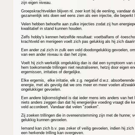
zijn eigen niveau.
Groepskrachtvelden blijven nl. zeer kort bij de eenling, vandaar
gezamenlijk iets doen wel eens zien als een injectie, die beperkt
Velen hebben behoefte aan zulke injecties zodat zij hun energiepei
kwalitatief in stand kunnen houden.
Zelfs hobby's kennen hetzelfde resultaat: voetbalfans of -toesc
krachtveld en menigeen voelt zich pas gelukkig als hij zich daarin
Een ander zal zich in zulk een veld doodongelukkig gevoelen, omd
van een ander niveau is dan het zijne.
Voelt hij zich werkelijk ongelukkig dan is dat een symptoom van 
hem toekomende trillingen niet neutraliseren, hetzij door eigen ene
ergernissen, irritaties of dergelijke.
Elke ergernis, elke irritatie, elk z.g. negatief d.w.z. absorberend
energie, met als gevolg dat we ons meer en meer voelen afzwakk
ongelukkiger gevoelen.
Een andere bijkomstigheid is dat ieder mens iets anders van het l
niets anders zeggen dan dat hij energierijke voeding vraagt die kwa
veld accordeert. Vandaar dat velen "zoeken".
Zij zoeken trillingen die in overeenstemming zijn met de hunne; ve
gelukkig kunnen gevoelen.
Iemand kan zich b.v. pas zeker of veilig gevoelen, indien hij zich
een herkende trilling kan overgeven.