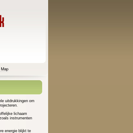
e Map
ele uitdrukkingen om
rojecteren.
offelijke lichaam
, zoals instrumenten
e energie blijkt te