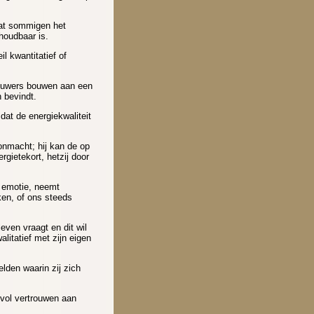
 dat sommigen het
 houdbaar is.
l kwantitatief of
houwers bouwen aan een
 bevindt.
at de energiekwaliteit
onmacht; hij kan de op
rgietekort, hetzij door
e emotie, neemt
en, of ons steeds
even vraagt en dit wil
litatief met zijn eigen
lden waarin zij zich
 vol vertrouwen aan