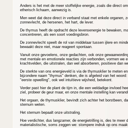
Anders is het met de meer stoffelijke energie, zoals die direct o
etherisch lichaam, aanwezig is.
Men weet dat deze direct in verband staat met enkele organen, 
zonnevlecht, de hersenen, het hart, de lever.
De thymus heeft de opdracht deze levensenergie te bewaken, ma
concentreren, als een soort voedingsbron.
De zonnevlecht speelt de rol van middelaar tussen ijlere en minder 
bewaakt deze niet, maar reageert spontaan.
Vanuit onze gevoelens, onze gedachten, ook onze gewaarwording
met mentale en emotionele reacties zijn verbonden, vormen we e
krachtvelden, die uitstralen, dan wel absorberen, positieve dan w
De sterkte van ons energieveld is via de thymusklier te meten en
bijzondere naam "thymus" denken, die is afgeleid van het woord
"eerste opwelling", ook wel intuïtieve wijsheid, betekent.
Verder past hier de plant de tijm in, die een weldadige invloed he
ziel, probeer de geur maar, en onze mentale instelling kan veran
Het orgaan, de thymusklier, bevindt zich achter het borstbeen, d
sternum weten.
Het sternum bepaalt onze uitstraling.
Hoe verdichter, dus langzamer, de energietrilling is, des te meer 
materialistische, soms zeggen we: stompere indruk op ons maak