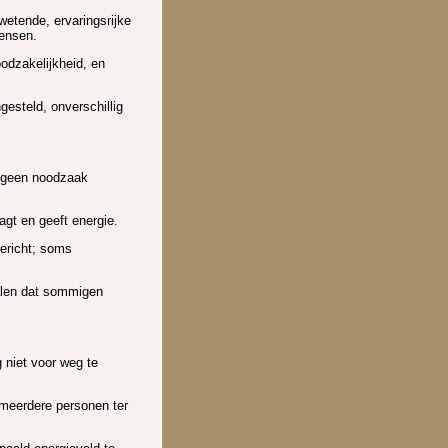
wetende, ervaringsrijke
mensen.
odzakelijkheid, en
gesteld, onverschillig
is geen noodzaak
aagt en geeft energie.
ericht; soms
ralen dat sommigen
niet voor weg te
 meerdere personen ter