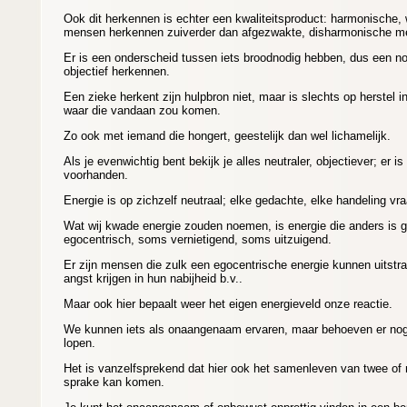
Ook dit herkennen is echter een kwaliteitsproduct: harmonische, 
mensen herkennen zuiverder dan afgezwakte, disharmonische 
Er is een onderscheid tussen iets broodnodig hebben, dus een no
objectief herkennen.
Een zieke herkent zijn hulpbron niet, maar is slechts op herstel in
waar die vandaan zou komen.
Zo ook met iemand die hongert, geestelijk dan wel lichamelijk.
Als je evenwichtig bent bekijk je alles neutraler, objectiever; er 
voorhanden.
Energie is op zichzelf neutraal; elke gedachte, elke handeling vr
Wat wij kwade energie zouden noemen, is energie die anders is g
egocentrisch, soms vernietigend, soms uitzuigend.
Er zijn mensen die zulk een egocentrische energie kunnen uitst
angst krijgen in hun nabijheid b.v..
Maar ook hier bepaalt weer het eigen energieveld onze reactie.
We kunnen iets als onaangenaam ervaren, maar behoeven er nog 
lopen.
Het is vanzelfsprekend dat hier ook het samenleven van twee of
sprake kan komen.