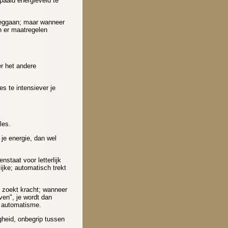
paald energieveld te
weggaan; maar wanneer
n er maatregelen
r het andere
s te intensiever je
lles.
je energie, dan wel
nstaat voor letterlijk
lijke; automatisch trekt
 zoekt kracht; wanneer
even", je wordt dan
ke automatisme.
gheid, onbegrip tussen