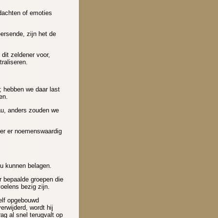
dachten of emoties
ersende, zijn het de
dit zeldener voor,
traliseren.
; hebben we daar last
ren.
eau, anders zouden we
der er noemenswaardig
ou kunnen belagen.
r bepaalde groepen die
oelens bezig zijn.
 zelf opgebouwd
rwijderd, wordt hij
rag al snel terugvalt op