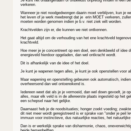
Je kunt het onaangenaam of onbewust onprettig vinden in een be
verkeren.
Wanneer je niet noodgedwongen daarin moet verblijven, kun je 
het leven of je werk meebrengt dat je erin MOET verkeren, zulle
moeten worden genomen indien je b.v. niet ziek wilt worden.
Krachtvelden zijn er, die kunnen we niet ontkennen.
Het gaat altijd om de verhouding van het ene krachtveld tegenove
krachtveld.
Hoe meer je je concentreert op een doel, een denkbeeld of idee de
energieveld hierdoor opgeladen, dan wel ontkracht wordt.
Dit is afhankelijk van de idee of het doel.
Je kunt je wapenen tegen alles, je kunt je ook openstellen voor a
Maar wapening en openstelling gebeuren ook automatisch, indien 
overheersend dan wel ontoereikend is.
Iedereen weet dat als je je vermoeid, dan wel down gevoelt, je ope
alles, maar elk veld is in de allereerste plaats ingesteld op het ge
een schepsel naar het gelijke.
Daarnaast heb je de noodsituaties; honger zoekt voeding; zwakte
dit niet meer wordt geregistreerd is er sprake van "onder je peil l
immuun voor instinctieve, dus natuurlijke reacties, het natuurlij
Dan is er werkelijk sprake van disharmonie, chaos, onevenwichti
beide hersenhelften.