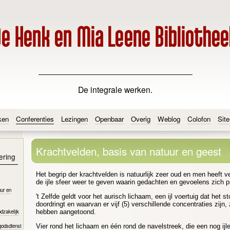
De integrale werken.
ken
Conferenties
Lezingen
Openbaar
Overig
Weblog
Colofon
Sit
Krachtvelden, basis van natuur en geest
ering
Het begrip der krachtvelden is natuurlijk zeer oud en men heeft v
de ijle sfeer weer te geven waarin gedachten en gevoelens zich p
ur en
't Zelfde geldt voor het aurisch lichaam, een ijl voertuig dat het st
doordringt en waarvan er vijf (5) verschillende concentraties zijn
dzakelijk
hebben aangetoond.
s godsdienst
Vier rond het lichaam en één rond de navelstreek, die een nog ijler