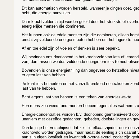
Dit kan automatisch worden hersteld, wanneer je dingen doet, ge
hebt, die energie aanvullen.
Daar krachtvelden altijd worden geleid door het sterkste of overhe
energierijke mensen die domineren.
Het kunnen ook de edele mensen zijn die domineren, alleen komt 
omdat zij voldoende energie moeten hebben om het lagere te neu
Af en toe edel zijn of voelen of denken is zeer beperkt.
Wij bevinden ons doorlopend in het krachtveld van iets of iemand
van, dan missen we dus voldoende energie om iets te neutralise
Bovendien is onze energietrilling dan ongeveer op hetzelfde niv
er geen last van hebben.
Je kunt iets bemerken en het vanzelfsprekend neutraliseren zon
last van te hebben.
Echt ergens last van hebben is een teken van energiezwakte.
Een mens zou weerstand moeten hebben tegen alles wat hem z
Energie-concentraties worden b.v. doorlopend geïntensiveerd doo
unaniem met dezelfde gedachten, gebeden, doelstellingen en gev
Dan krijg je het verschijnsel dat ze - bij elkaar zijnde - door een
krachtveld worden gedragen, maar nadat de eenling zich daaruit ve
aan zijn eigen kwaliteit en kwantiteit overgeleverd, zodat zijn ged