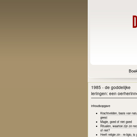
Boe
1985 - de goddelijke
leringen: een oerherinn
inhoudsopgave
Krachtvelden, basis van natu
geest
Magie, goed of niet goed
Ritualen, waartoe zijn ze noo
of niet?
Heeft religie zin - re-ligio, i