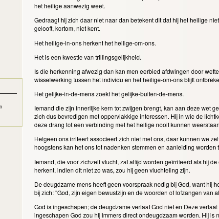
het heilige aanwezig weet.
Gedraagt hij zich daar niet naar dan betekent dit dat hij het heilige niet z
gelooft, kortom, niet kent.
Het heilige-in-ons herkent het heilige-om-ons.
Het is een kwestie van trillingsgelijkheid.
Is die herkenning afwezig dan kan men eerbied afdwingen door wett
wisselwerking tussen het individu en het heilige-om-ons blijft ontbrek
Het gelijke-in-de-mens zoekt het gelijke-buiten-de-mens.
em
Iemand die zijn innerlijke kern tot zwijgen brengt, kan aan deze wet 
zich dus bevredigen met oppervlakkige interessen. Hij in wie de lichtker
deze drang tot een verbinding met het heilige nooit kunnen weerstaa
Hetgeen ons irriteert associeert zich niet met ons, daar kunnen we zel
hoogstens kan het ons tot nadenken stemmen en aanleiding worden t
Iemand, die voor zichzelf vlucht, zal altijd worden geïrriteerd als hij de
herkent, indien dit niet zo was, zou hij geen vluchteling zijn.
De deugdzame mens heeft geen voorspraak nodig bij God, want hij he
bij zich: "God, zijn eigen bewustzijn en de woorden of lofzangen van a
God is ingeschapen; de deugdzame verlaat God niet en Deze verlaat
ingeschapen God zou hij immers direct ondeugdzaam worden. Hij is ni