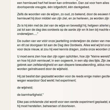
een hernieuwd hart het leven kan ontmoeten. Dan zal voor hem alles 
doorlopende vreugde, één lofgedicht, één dankgebed.
Zelfs de woorden van de wijzen, zo oud, zo bekend, door de eeuwen 
hernieuwt hij door middel van zijn ziel, en ze herleven, ze worden zijn
Zo is hij één met de ziel van de wijze en bevestigt hij, hetgeen allerlei
zal tot aan de dag des oordeels op de aarde zijn en ik ben bij machte
onderwijzen....."
De ouden van ver vóór onze jaartelling onderwijzen de zielen van me
en dit zal doorgaan tot aan de Dag des Oordeels. Alles wat wij tot on
voor deze nieuw, al zou hij veel kennis dragen, zodra onze woorden z
U moet eens zien hoe dan zijn ogen oplichten, hoe zijn "kleine wereld"
en hoe hij zich vernieuwt, in een oogwenk, in een stip des tijds. Zijn zw
gebrek aan zelfstandigheid en aan diepere bewustwording, aldus moet 
worden geïnstrueerd door de wijsheid.
Hij zal beslist dan geplaatst worden voor de reeds enige malen gecitee
wegen waardoor God werkt: het experiment;
de wijsheid;
de barmhartigheid."
Elke pas ontvlamde ziel wordt voor een eerste experiment geplaatst,
hij moet herstellen, beheersen of doorleven.