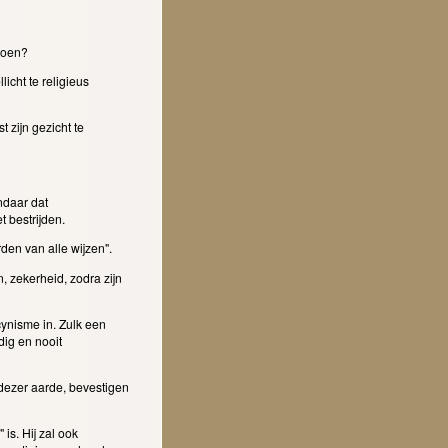
 doen?
icht te religieus
zijn gezicht te
ndaar dat
 bestrijden.
rden van alle wijzen".
, zekerheid, zodra zijn
 cynisme in. Zulk een
ig en nooit
dezer aarde, bevestigen
 is. Hij zal ook