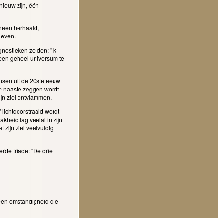
nieuw zijn, één
heen herhaald,
 leven.
 gnostieken zeiden: "Ik
 een geheel universum te
nsen uit de 20ste eeuw
ze naaste zeggen wordt
ijn ziel ontvlammen.
 lichtdoorstraald wordt
akheid lag veelal in zijn
zijn ziel veelvuldig
rde triade: "De drie
 een omstandigheid die