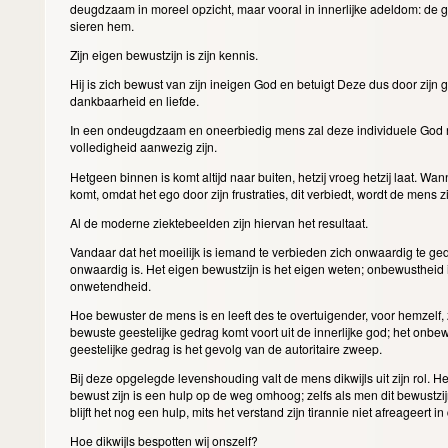
deugdzaam in moreel opzicht, maar vooral in innerlijke adeldom: de 
sieren hem.
Zijn eigen bewustzijn is zijn kennis.
Hij is zich bewust van zijn ineigen God en betuigt Deze dus door zijn 
dankbaarheid en liefde.
In een ondeugdzaam en oneerbiedig mens zal deze individuele God n
volledigheid aanwezig zijn.
Hetgeen binnen is komt altijd naar buiten, hetzij vroeg hetzij laat. Wan
komt, omdat het ego door zijn frustraties, dit verbiedt, wordt de mens z
Al de moderne ziektebeelden zijn hiervan het resultaat.
Vandaar dat het moeilijk is iemand te verbieden zich onwaardig te ged
onwaardig is. Het eigen bewustzijn is het eigen weten; onbewustheid 
onwetendheid.
Hoe bewuster de mens is en leeft des te overtuigender, voor hemzelf, z
bewuste geestelijke gedrag komt voort uit de innerlijke god; het onb
geestelijke gedrag is het gevolg van de autoritaire zweep.
Bij deze opgelegde levenshouding valt de mens dikwijls uit zijn rol. Het
bewust zijn is een hulp op de weg omhoog; zelfs als men dit bewustzi
blijft het nog een hulp, mits het verstand zijn tirannie niet afreageert in
Hoe dikwijls bespotten wij onszelf?