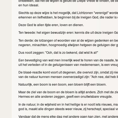
ontdekken, dat het de wijzen is gelukt de Diepe Vrede te vinden, de 
en hun ideaal.
Slechts op deze wijze is het mogelijk, dat Lichtzonen "verenigd" word
erkennen en liefhebben, te beginnen bij de ineigen God, die nader i
Deze God te allen tijde eren, loven en dienen.
Ten tweede: het eigen bewustzijn eren: kennis die uit deze ineigen G
Ten derde: de lofzangen of woorden van al de wijzen gedenken en be
negeren, minachten, hoogmoedig afwijzen hetgeen de getuigen der g
Dus nooit zeggen: "Och, dat is zo bekend, dat wist ik al!"
Een bevestiging van wat men innerlijk weet te horen van de naaste, t
uit het verleden of in de getuigenissen van medemensen, is een vreu
De blasé-reactie komt voort uit degenen, die overvol zijn, omdat zij nie
van de natuur kunnen mensen oververzadigd zijn: "Ach nee, dat heb ik
Natuurlijk, een boom is een boom, een bloem blijft een bloem.
Maar de ziel van de boom en de bloem is altijd anders. Zich met de zi
Hermes en alle anderen zeggen, geeft een onuitwisbare vreugde.
In de natuur, in de wijsheid en in het heilige is er nooit iets nieuws, ma
god is, maakt alle dingen steeds weer nieuw, zij herschept, speciaal v
Vandaar dat de mens elke dag met andere ogen kan zien, met andere