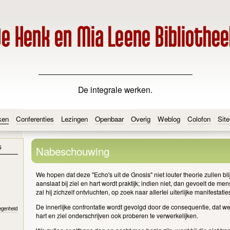
De integrale werken.
ken
Conferenties
Lezingen
Openbaar
Overig
Weblog
Colofon
Sit
s
Nabeschouwing
We hopen dat deze "Echo's uit de Gnosis" niet louter theorie zullen blij
aanslaat bij ziel en hart wordt praktijk; indien niet, dan gevoelt de m
zal hij zichzelf ontvluchten, op zoek naar aIlerIei uiterlijke manifestatie
De innerlijke confrontatie wordt gevolgd door de consequentie, dat w
egenheid
hart en ziel onderschrijven ook proberen te verwerkelijken.