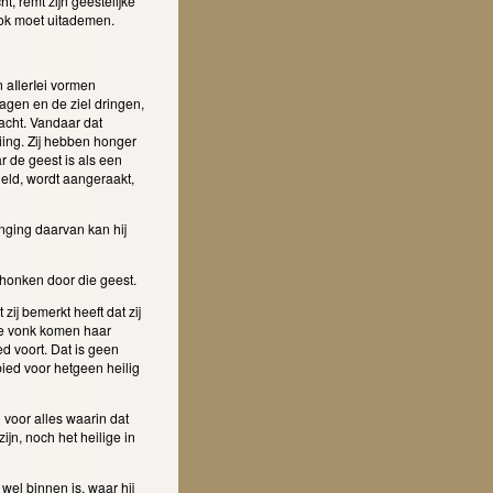
t, remt zijn geestelijke
 ook moet uitademen.
n aIlerIei vormen
agen en de ziel dringen,
racht. Vandaar dat
ing. Zij hebben honger
r de geest is als een
eld, wordt aangeraakt,
nging daarvan kan hij
chonken door die geest.
ij bemerkt heeft dat zij
jke vonk komen haar
 voort. Dat is geen
bied voor hetgeen heilig
 voor alles waarin dat
jn, noch het heilige in
wel binnen is, waar hij