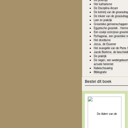
Het katharisme
De Disciplina Arcani
De ketterij van de gnosisdra
De inkeer van de gnosisdrag
Leer en praktijk
Gnostieke gemeenschappen
Egyptische gnostiek - Hermes
Een stukje stoïcijnse gnosti
Pythagoras, een gnostieke re
Het druïdisme
Jezus, de Essener
Het evangelie van de Pistis 
Jacob Boehme, de bescheid
De praktijk
De negen, een wedergeboort
actuele heremiet
Nabeschouwing
Bibliografie
Bestel dit boek