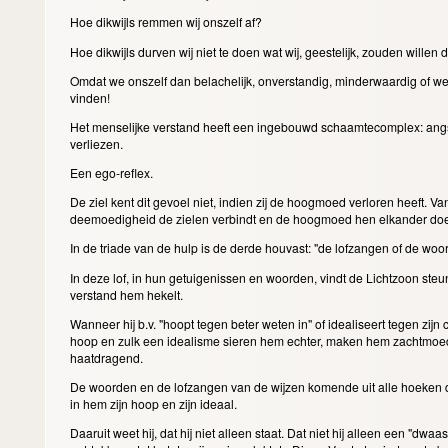
Hoe dikwijls remmen wij onszelf af?
Hoe dikwijls durven wij niet te doen wat wij, geestelijk, zouden willen
Omdat we onszelf dan belachelijk, onverstandig, minderwaardig of well
vinden!
Het menselijke verstand heeft een ingebouwd schaamtecomplex: angst 
verliezen.
Een ego-reflex.
De ziel kent dit gevoel niet, indien zij de hoogmoed verloren heeft. Va
deemoedigheid de zielen verbindt en de hoogmoed hen elkander doet
In de triade van de hulp is de derde houvast: "de lofzangen of de woo
In deze lof, in hun getuigenissen en woorden, vindt de Lichtzoon steun
verstand hem hekelt.
Wanneer hij b.v. "hoopt tegen beter weten in" of idealiseert tegen zijn
hoop en zulk een idealisme sieren hem echter, maken hem zachtmoed
haatdragend.
De woorden en de lofzangen van de wijzen komende uit alle hoeken 
in hem zijn hoop en zijn ideaal.
Daaruit weet hij, dat hij niet alleen staat. Dat niet hij alleen een "dwaas"