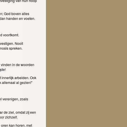
bevestiging van hun hoop
en; God boven alles
s dan handen en voeten.
od voortkomt.
vestigen. Nooit
nosis spreken.
e vinden in de woorden
gde!
t innerlijk arbeiden. Ook
 allemaal al gezien!"
el verenigen, zoals
ar de ziel, omdat zij een
oor zichzelf.
 oren kan horen, met