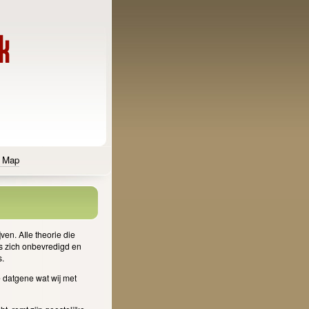
e Map
ven. AIle theorie die
ens zich onbevredigd en
s.
e datgene wat wij met