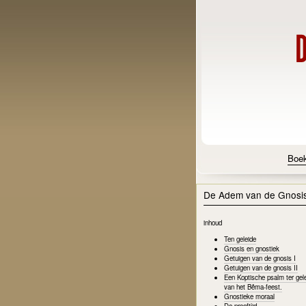
Boe
De Adem van de Gnosi
inhoud
Ten geleide
Gnosis en gnostiek
Getuigen van de gnosis I
Getuigen van de gnosis II
Een Koptische psalm ter gel
van het Bêma-feest.
Gnostieke moraal
De proeftijd