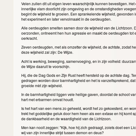
Velen zullen dit uit eigen leven waarschijnlijk kunnen bevestigen. Het
innerlijke vlam doorlicht zijn omgeving en de omstandigheden voege
begint de wijsheid te groeien. Een sprankelende wijsheid, gevonden in
het experiment en later vervolmaakt in de oerdeugden.
Alle oerdeugden smelten samen door de wijsheid van de Lichtzoon. D
oerzonden, ontneemt hen hun agressie en maakt de oerdeugden tot e
oerkracht.
Zeven oerdeugden, met als omzetter de wijsheid, de achtste, zodat h
deze wijsheid zal zijn: De Wijze.
Acht is werking, beweging, samenvoeging, en in zijn volheid: duurzam
de Wijze daaruit te voorschijn.
Hij, die de Dag Gods en Zijn Rust heeft hersteld op de achtste dag. Te
gedragen worden door barmhartigheid en het is vanzelfsprekend, dat 
groeide mèt zijn wijsheid.
In de barmhartigheid liggen vele heilige gaven, doordat de schoot va
hart met erbarmen omvat houdt.
Is het hart van een mens zo geheeld, wordt het zo gekoesterd, en wor
trekt het goddelijke geluk door hem heen als een extase en hij komt s
de dankbaarheid en de waardigheid van de Lichtzoon.
Men kan nooit zeggen: "Kijk, hoe hij zich gedraagt, zoiets doet een Li
wij van zijn innerlijke strijd tussen demon en deus?