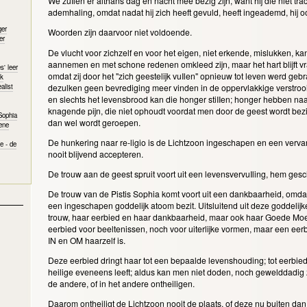
We zuIlen er althans dag en nacht mee bezig zijn, want hij die niet trach
ademhaling, omdat nadat hij zich heeft gevuld, heeft ingeademd, hij
ger
Woorden zijn daarvoor niet voldoende.
er
De vlucht voor zichzelf en voor het eigen, niet erkende, mislukken, ka
aannemen en met schone redenen omkleed zijn, maar het hart blijft vr
' leer
omdat zij door het "zich geestelijk vuIlen" opnieuw tot leven werd geb
ek
dezulken geen bevrediging meer vinden in de oppervlakkige verstrooi
alist
en slechts het levensbrood kan die honger stiIIen; honger hebben naa
knagende pijn, die niet ophoudt voordat men door de geest wordt bezi
Sophia
dan wel wordt geroepen.
ene
De hunkering naar re-ligio is de Lichtzoon ingeschapen en een verva
e - de
nooit blijvend accepteren.
De trouw aan de geest spruit voort uit een levensvervuIling, hem ges
De trouw van de Pistis Sophia komt voort uit een dankbaarheid, omdat z
een ingeschapen goddelijk atoom bezit. Uitsluitend uit deze goddeli
trouw, haar eerbied en haar dankbaarheid, maar ook haar Goede Moed
eerbied voor beeltenissen, noch voor uiterlijke vormen, maar een eer
IN en OM haarzelf is.
Deze eerbied dringt haar tot een bepaalde levenshouding; tot eerbied
heilige eveneens leeft; aldus kan men niet doden, noch gewelddadig zi
de andere, of in het andere ontheiligen.
Daarom ontheiligt de Lichtzoon nooit de plaats, of deze nu buiten dan 