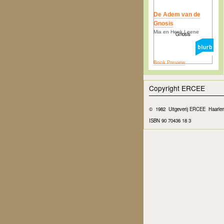
De Adem van de
Gnosis
Mia en Henk Leene
Book Preview
Copyright ERCEE
© 1982 Uitgeverij ERCEE Haarl
ISBN 90 70436 18 3