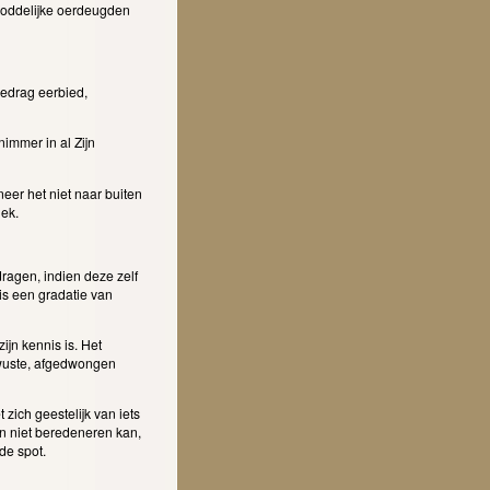
goddelijke oerdeugden
gedrag eerbied,
immer in al Zijn
neer het niet naar buiten
iek.
ragen, indien deze zelf
is een gradatie van
ijn kennis is. Het
ewuste, afgedwongen
 zich geestelijk van iets
jn niet beredeneren kan,
 de spot.