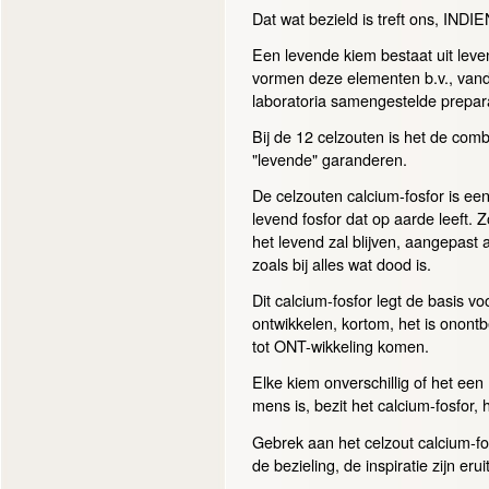
Dat wat bezield is treft ons, INDI
Een levende kiem bestaat uit lev
vormen deze elementen b.v., vandaa
laboratoria samengestelde prepar
Bij de 12 celzouten is het de com
"levende" garanderen.
De celzouten calcium-fosfor is ee
levend fosfor dat op aarde leeft. 
het levend zal blijven, aangepast 
zoals bij alles wat dood is.
Dit calcium-fosfor legt de basis vo
ontwikkelen, kortom, het is onontb
tot ONT-wikkeling komen.
Elke kiem onverschillig of het een
mens is, bezit het calcium-fosfor,
Gebrek aan het celzout calcium-fos
de bezieling, de inspiratie zijn erui