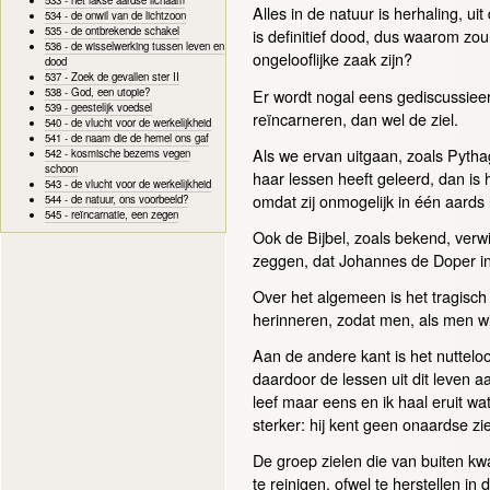
Alles in de natuur is herhaling, u
534 - de onwil van de lichtzoon
535 - de ontbrekende schakel
is definitief dood, dus waarom zou
536 - de wisselwerking tussen leven en
ongelooflijke zaak zijn?
dood
537 - Zoek de gevallen ster II
Er wordt nogal eens gediscussieerd
538 - God, een utopie?
539 - geestelijk voedsel
reïncarneren, dan wel de ziel.
540 - de vlucht voor de werkelijkheid
541 - de naam die de hemel ons gaf
Als we ervan uitgaan, zoals Pythago
542 - kosmische bezems vegen
schoon
haar lessen heeft geleerd, dan is h
543 - de vlucht voor de werkelijkheid
omdat zij onmogelijk in één aards
544 - de natuur, ons voorbeeld?
545 - reïncarnatie, een zegen
Ook de Bijbel, zoals bekend, verwij
zeggen, dat Johannes de Doper in
Over het algemeen is het tragisch
herinneren, zodat men, als men wi
Aan de andere kant is het nutteloo
daardoor de lessen uit dit leven a
leef maar eens en ik haal eruit wat 
sterker: hij kent geen onaardse zi
De groep zielen die van buiten kwa
te reinigen, ofwel te herstellen i