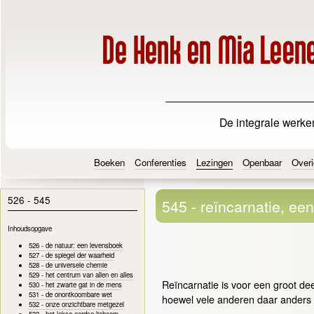
De integrale werke
Boeken
Conferenties
Lezingen
Openbaar
Overi
526 - 545
545 - reïncarnatie, ee
Inhoudsopgave
526 - de natuur: een levensboek
527 - de spiegel der waarheid
528 - de universele chemie
529 - het centrum van allen en alles
Reïncarnatie is voor een groot d
530 - het zwarte gat in de mens
531 - de onontkoombare wet
hoewel vele anderen daar anders
532 - onze onzichtbare metgezel
533 - het lakse aardse lichaam