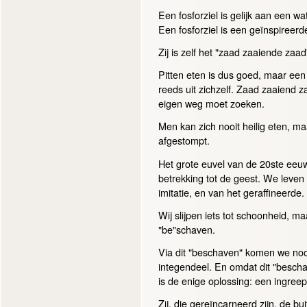
Een fosforziel is gelijk aan een wa
Een fosforziel is een geïnspireer
Zij is zelf het "zaad zaaiende zaad
Pitten eten is dus goed, maar een ec
reeds uit zichzelf. Zaad zaaiend 
eigen weg moet zoeken.
Men kan zich nooit heilig eten, ma
afgestompt.
Het grote euvel van de 20ste eeuw
betrekking tot de geest. We leven
imitatie, en van het geraffineerde.
Wij slijpen iets tot schoonheid, maar
"be"schaven.
Via dit "beschaven" komen we nooi
integendeel. En omdat dit "bescha
is de enige oplossing: een ingree
Zij, die gereïncarneerd zijn, de b