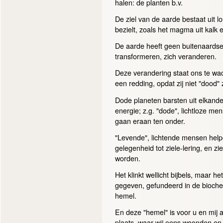
halen: de planten b.v.
De ziel van de aarde bestaat uit lo
bezielt, zoals het magma uit kalk 
De aarde heeft geen buitenaardse zi
transformeren, zich veranderen.
Deze verandering staat ons te wac
een redding, opdat zij niet "dood"
Dode planeten barsten uit elkand
energie; z.g. "dode", lichtloze men
gaan eraan ten onder.
"Levende", lichtende mensen help
gelegenheid tot ziele-lering, en 
worden.
Het klinkt wellicht bijbels, maar 
gegeven, gefundeerd in de bioche
hemel.
En deze "hemel" is voor u en mij a
plaats, waar wij eens woonden en 