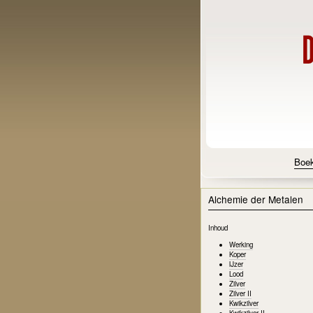
Boe
Alchemie der Metalen
Inhoud
Werking
Koper
IJzer
Lood
Zilver
Zilver II
Kwikzilver
Kwikzilver II