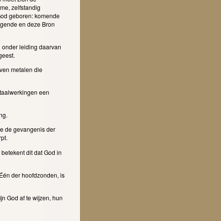
e, zelfstandig
t God geboren: komende
bergende en deze Bron
 onder leiding daarvan
geest.
even metalen die
etaalwerkingen een
ing.
ie de gevangenis der
rpt.
betekent dit dat God in
 Één der hoofdzonden, is
n God af te wijzen, hun
.