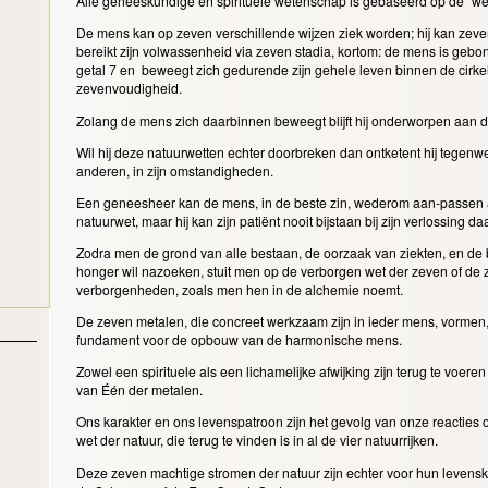
Alle geneeskundige en spirituele wetenschap is gebaseerd op de "we
De mens kan op zeven verschillende wijzen ziek worden; hij kan zeve
bereikt zijn volwassenheid via zeven stadia, kortom: de mens is geb
getal 7 en beweegt zich gedurende zijn gehele leven binnen de cirk
zevenvoudigheid.
Zolang de mens zich daarbinnen beweegt blijft hij onderworpen aan 
Wil hij deze natuurwetten echter doorbreken dan ontketent hij tegenwerk
anderen, in zijn omstandigheden.
Een geneesheer kan de mens, in de beste zin, wederom aan-passen
natuurwet, maar hij kan zijn patiënt nooit bijstaan bij zijn verlossing d
Zodra men de grond van alle bestaan, de oorzaak van ziekten, en de b
honger wil nazoeken, stuit men op de verborgen wet der zeven of de
verborgenheden, zoals men hen in de alchemie noemt.
De zeven metalen, die concreet werkzaam zijn in ieder mens, vormen,
fundament voor de opbouw van de harmonische mens.
Zowel een spirituele als een lichamelijke afwijking zijn terug te voeren 
van Één der metalen.
Ons karakter en ons levenspatroon zijn het gevolg van onze reacties
wet der natuur, die terug te vinden is in al de vier natuurrijken.
Deze zeven machtige stromen der natuur zijn echter voor hun leven