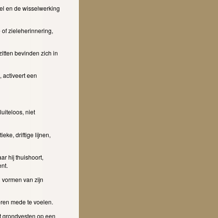
el en de wisselwerking
of zieleherinnering,
itten bevinden zich in
 activeert een
uiteloos, niet
e, driftige lijnen,
r hij thuishoort,
ent.
ld vormen van zijn
ren mede te voelen.
t grondvesten op een