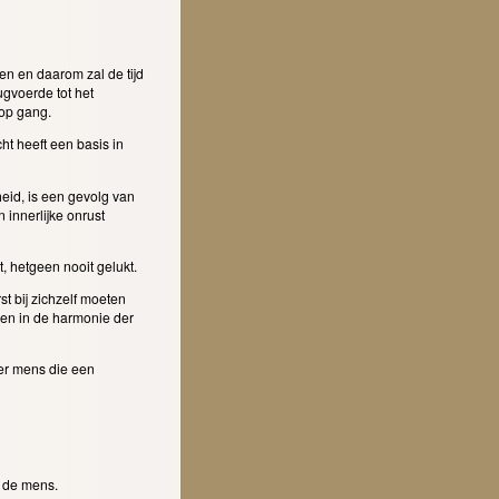
n en daarom zal de tijd
ugvoerde tot het
 op gang.
ht heeft een basis in
eid, is een gevolg van
innerlijke onrust
t, hetgeen nooit gelukt.
st bij zichzelf moeten
 en in de harmonie der
er mens die een
r de mens.