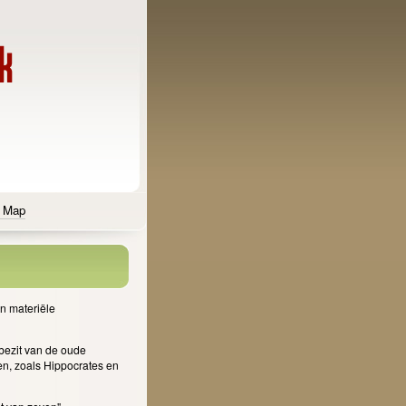
e Map
n materiële
bezit van de oude
en, zoals Hippocrates en