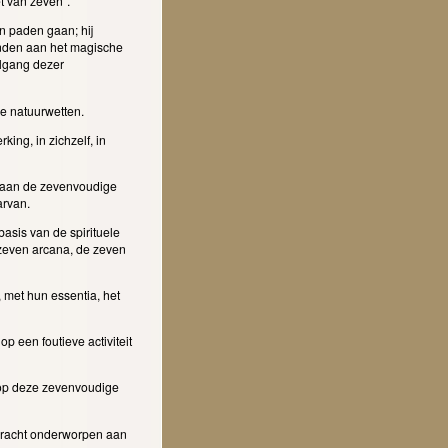
t van zeven".
n paden gaan; hij
onden aan het magische
elgang dezer
de natuurwetten.
ing, in zichzelf, in
 aan de zevenvoudige
aarvan.
asis van de spirituele
 zeven arcana, de zeven
 met hun essentia, het
op een foutieve activiteit
 op deze zevenvoudige
skracht onderworpen aan