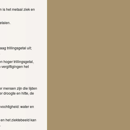
n is het metaal ziek en
etalen.
g trillingsgetal uit;
.
 hoger trillingsgetal,
vergiftigingen het
.
r mensen zijn die lijden
er droogte en hitte, de
 vochtigheid: water en
 en het ziektebeeld kan
.