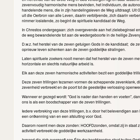
zevenvoudig harmonische mens bevinden, het individuum, de autonom
handelende mens, die in zijn handelingsleven de Weg uitdraagt. Ui
uit die Oerbron van alle Leven, daarin verblijvende, zich daarin ver
nimmer loslatende, zo begint de spirituele kandidaat de Weg.
In Chrestos ondergegaan: zich overgevende aan het zielebeginsel en
de weg bewandelende tot aan de wedergeboorte in de heilige Zeven
D.w.z. het herstel van de zeven getuigen Gods in de kandidaat; de z
opnieuw leven schenken aan de zeven goddelijke stralingen.
Laten spirituele zoekers nooit menen dat het herstel van de zeven m
horizontale en slechts natuurlijke arbeid is.
Elk aan deze zeven harmonische activiteiten bezit een goddelijke trill
Deze zeven trillingen tezamen vormen de scheppende zevenklank, d
zevenheid verbreekt en de poort tot de geestelijke verlossing openwe
Wanneer er gezegd wordt: "God is nader dan handen en voeten", dan 
ons is als een boodschapper van de zeven trillingen.
Iedere verbreking van deze trillingen, b.v. door het belevendigen aan
een ontkenning van en een afsluiting voor God.
Daarom noemt men deze zonden: HOOFDzonden, omdat zij in staat zij
activiteit verbreekt de goddelijke werkzaamheid.
Iemand die zich overgeeft aan Één der hoofdzonden staat buiten God