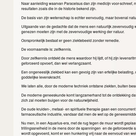
Naar aanleiding waarvan Paracelsus dan zijn medicijn voor-schreef, 
resultaten zoals die in de historie bekend zijn.
De basis van zijn wetenschap is echter eenvoudig, maar bovenal natuu
Uitgaande van de gedachte dat de mens een natuurlijk zevenvoudig we
genezen moeten zijn met de zevenvoudige werking der natuur.
Oorspronkelijk bestaat er geen ziektebeeld zonder remedie.
De voornaamste is: zelfkennis.
Door zelfkennis ontdekt de mens waardoor hij lijdt, of hij zijn levensritme
geforceerd opvoert, dan wel verlangzaamt.
Een ongeneeslijk ziekbed kan een gevolg zijn van erfelijke belasting,
goddelijke levenskracht.
We laten alle, door de moderne techniek ontstane ziekten, buiten be
De moderne geneeskunde komt langzamerhand tot de ontdekking dat d
zich zal moeten buigen voor de natuurwijsheid.
De oude kruiden-, metaal- en spirituele therapie gaan een concurren
farmaceutische industrie, vandaar dat men de wet op de geneesmidd
Nu men, in een Aquarius-era, met de rug tegen de muur wordt geplaat
trillingssnelheid in de mens door de spanningen en de geforceerde s
wordt opgevoerd, komt er een hunkering vrij naar de eenvoud van wel