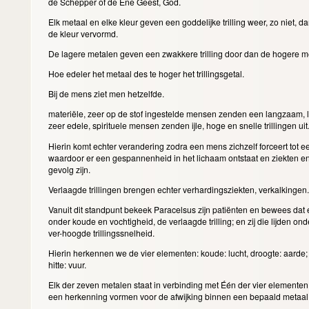
de Schepper of de Ene Geest, God.
Elk metaal en elke kleur geven een goddelijke trilling weer, zo niet, da
de kleur vervormd.
De lagere metalen geven een zwakkere trilling door dan de hogere m
Hoe edeler het metaal des te hoger het trillingsgetal.
Bij de mens ziet men hetzelfde.
materiële, zeer op de stof ingestelde mensen zenden een langzaam, laa
zeer edele, spirituele mensen zenden ijle, hoge en snelle trillingen uit
Hierin komt echter verandering zodra een mens zichzelf forceert tot een
waardoor er een gespannenheid in het lichaam ontstaat en ziekten en 
gevolg zijn.
Verlaagde trillingen brengen echter verhardingsziekten, verkalkingen
Vanuit dit standpunt bekeek Paracelsus zijn patiënten en bewees dat e
onder koude en vochtigheid, de verlaagde trilling; en zij die lijden ond
ver-hoogde trillingssnelheid.
Hierin herkennen we de vier elementen: koude: lucht, droogte: aarde;
hitte: vuur.
Elk der zeven metalen staat in verbinding met Één der vier elementen
een herkenning vormen voor de afwijking binnen een bepaald metaal