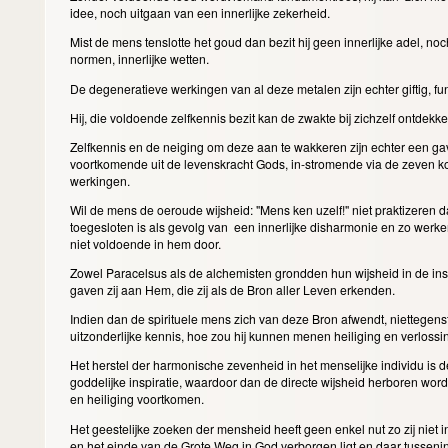
idee, noch uitgaan van een innerlijke zekerheid.
Mist de mens tenslotte het goud dan bezit hij geen innerlijke adel, no
normen, innerlijke wetten.
De degeneratieve werkingen van al deze metalen zijn echter giftig, f
Hij, die voldoende zelfkennis bezit kan de zwakte bij zichzelf ontdekk
Zelfkennis en de neiging om deze aan te wakkeren zijn echter een gav
voortkomende uit de levenskracht Gods, in-stromende via de zeven 
werkingen.
Wil de mens de oeroude wijsheid: "Mens ken uzelf!" niet praktizeren dan
toegesloten is als gevolg van een innerlijke disharmonie en zo werken
niet voldoende in hem door.
Zowel Paracelsus als de alchemisten grondden hun wijsheid in de insp
gaven zij aan Hem, die zij als de Bron aller Leven erkenden.
Indien dan de spirituele mens zich van deze Bron afwendt, niettegens
uitzonderlijke kennis, hoe zou hij kunnen menen heiliging en verlossi
Het herstel der harmonische zevenheid in het menselijke individu is
goddelijke inspiratie, waardoor dan de directe wijsheid herboren wor
en heiliging voortkomen.
Het geestelijke zoeken der mensheid heeft geen enkel nut zo zij niet in
en het einde van de Grote Weg in God verborgen ligt en daar tusseni