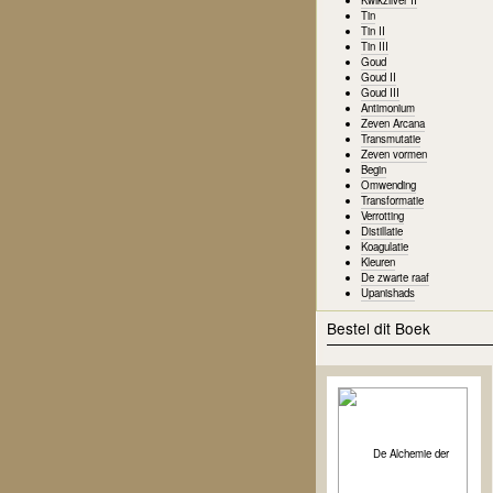
Tin
Tin II
Tin III
Goud
Goud II
Goud III
Antimonium
Zeven Arcana
Transmutatie
Zeven vormen
Begin
Omwending
Transformatie
Verrotting
Distillatie
Koagulatie
Kleuren
De zwarte raaf
Upanishads
Bestel dit Boek