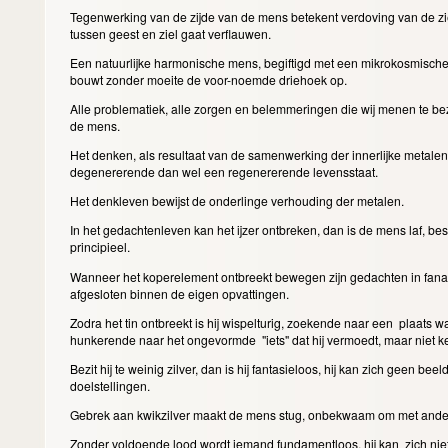
Tegenwerking van de zijde van de mens betekent verdoving van de zi
tussen geest en ziel gaat verflauwen.
Een natuurlijke harmonische mens, begiftigd met een mikrokosmische 
bouwt zonder moeite de voor-noemde driehoek op.
Alle problematiek, alle zorgen en belemmeringen die wij menen te bez
de mens.
Het denken, als resultaat van de samenwerking der innerlijke metalen,
degenererende dan wel een regenererende levensstaat.
Het denkleven bewijst de onderlinge verhouding der metalen.
In het gedachtenleven kan het ijzer ontbreken, dan is de mens laf, besl
principieel.
Wanneer het koperelement ontbreekt bewegen zijn gedachten in fanatiek
afgesloten binnen de eigen opvattingen.
Zodra het tin ontbreekt is hij wispelturig, zoekende naar een plaats waa
hunkerende naar het ongevormde "iets" dat hij vermoedt, maar niet k
Bezit hij te weinig zilver, dan is hij fantasieloos, hij kan zich geen bee
doelstellingen.
Gebrek aan kwikzilver maakt de mens stug, onbekwaam om met ande
Zonder voldoende lood wordt iemand fundamentloos, hij kan zich nie