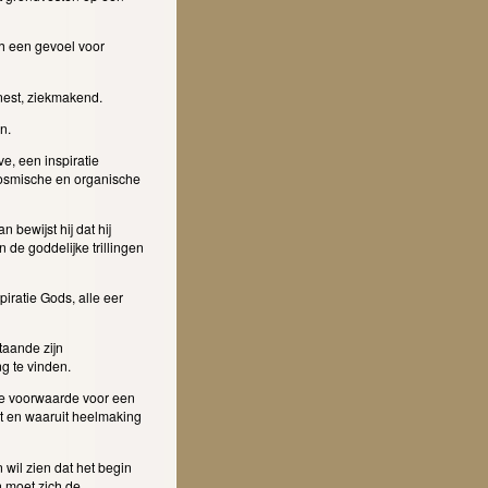
ch een gevoel voor
unest, ziekmakend.
en.
e, een inspiratie
kosmische en organische
 bewijst hij dat hij
 de goddelijke trillingen
iratie Gods, alle eer
taande zijn
ng te vinden.
 de voorwaarde voor een
dt en waaruit heelmaking
 wil zien dat het begin
n moet zich de