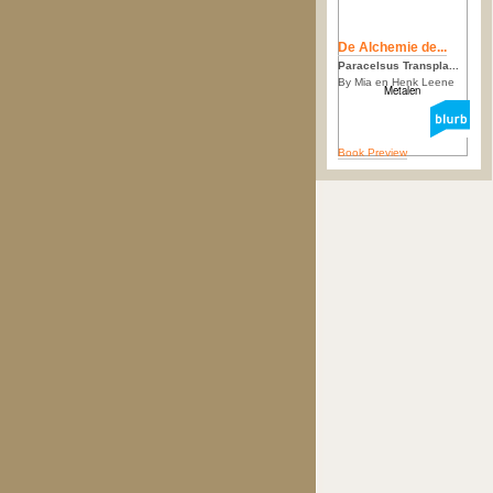
De Alchemie de...
Paracelsus Transpla...
By Mia en Henk Leene
Book Preview