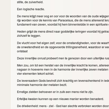
stilte, de zuiverheid.
Een logische reactie.
De mens krijgt meer oog en oor voor de woorden van de oude wijsgere
rijp worden voor de kennis van Paracelsus, die de mens allereerst ter
fundament-van-zeven, voordat hij hem binnenleidde in een spirituele
Heden grijpt de mens direct naar goddelijke leringen voordat hij getrac
zichzelf te leggen.
De vlucht voor het eigen zelf, voor de omstandigheden, voor de waarh
de onwetendheid en de opgevoerde trillingssnelheid, waardoor er een 
ontstaat
Deze innerlijke onrust probeert men te genezen door een uiterlijke rus
Men zou, om tot een herstel van de innerlijke kracht te komen, allereer
nagaan in hoeverre men in de harmonie der innerlijke zeven metalen
vier elementen tekort schiet.
De levensadem Gods bevindt zich krachtig en levenschenkend in ied
minimale harmonie der metalen bezit.
Ernstige ziekten behoeven er in zulk een mens niet te zijn.
Erfelijke kwalen kunnen op een nieuwe manier worden benaderd.
De drieëenheid: mens - ziel - God kan slechts verbroken worden doo