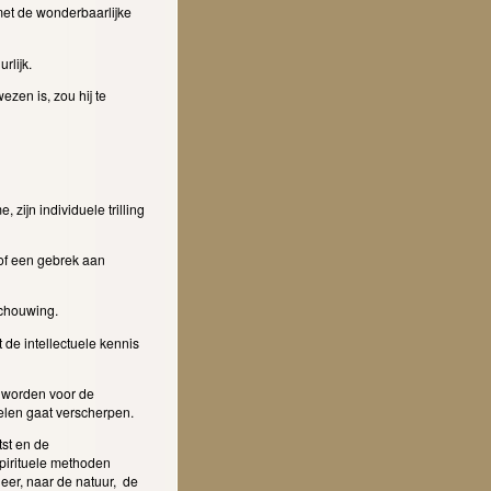
met de wonderbaarlijke
rlijk.
zen is, zou hij te
, zijn individuele trilling
 of een gebrek aan
schouwing.
e intellectuele kennis
t worden voor de
elen gaat verscherpen.
st en de
pirituele methoden
eer, naar de natuur, de